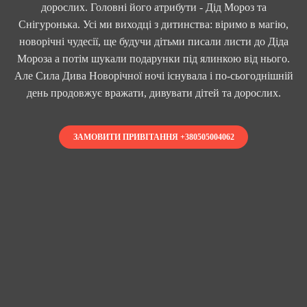
дорослих. Головні його атрибути - Дід Мороз та
Снігуронька. Усі ми виходці з дитинства: віримо в магію,
новорічні чудесії, ще будучи дітьми писали листи до Діда
Мороза а потім шукали подарунки під ялинкою від нього.
Але Сила Дива Новорічної ночі існувала і по-сьогоднішній
день продовжує вражати, дивувати дітей та дорослих.
ЗАМОВИТИ ПРИВІТАННЯ +380505004062