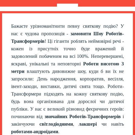
Бажаєте урізноманітнити певну святкову подію? У
нас є чудова пропозиція -
замовити Шоу Роботів-
Трансформерів
! Ці гіганти роблять неймовірні речі -
кожен із присутніх точно буде вражений й
задоволений побаченим на всі 100%. Неперевершені,
яскраві, унікальні та неповторні
Роботи висотою 3
метри
влаштують дивовижне шоу, куди б ви їх не
запросили: День народження, корпоратив, весілля,
івент-заходи, виставки, дитячі свята тощо. Роботи-
Трансформери підходять на кожну святкову подію,
будь вона організована для дорослої чи дитячої
публіки. У нас є великий різновид феєричних героїв:
починаючи від
звичайних Роботів-Трансформерів
і
закінчуючи
світлодіодними
,
лакшері
чи навіть
роботами-андроїдами
.