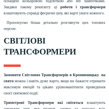
оснащені кольоровою підсвіткою або led лампочками.
Завдяки такому реквізиту ці
роботи і трансформери
влаштовують справді феєричні шоу, які варті уваги кожного.
Пропонуємо більш детально розглянути цих топових
персон:
СВІТЛОВІ
ТРАНСФОРМЕРИ
Замовити Світлових Трансформерів в Кропивницьку на
свято
можна і навіть дуже варто, якщо ви бажаєте отримати
максимум емоцій та цікаво урізноманітнити проведення
своєї святкової події.
Триметрові Трансформери які світяться
влаштують
справжнє шоу, яке вразить, здивує та порадує всіх