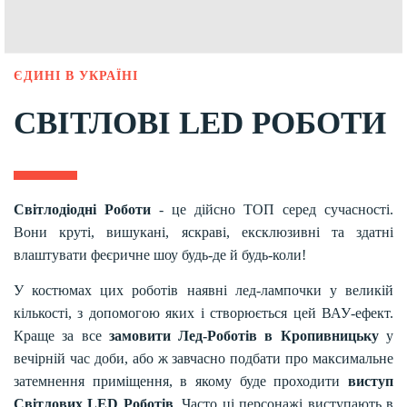
ЄДИНІ В УКРАЇНІ
СВІТЛОВІ LED РОБОТИ
Світлодіодні Роботи
- це дійсно ТОП серед сучасності.
Вони круті, вишукані, яскраві, ексклюзивні та здатні
влаштувати феєричне шоу будь-де й будь-коли!
У костюмах цих роботів наявні лед-лампочки у великій
кількості, з допомогою яких і створюється цей ВАУ-ефект.
Краще за все
замовити Лед-Роботів в Кропивницьку
у
вечірній час доби, або ж завчасно подбати про максимальне
затемнення приміщення, в якому буде проходити
виступ
Світлових LED Роботів
. Часто ці персонажі виступають в