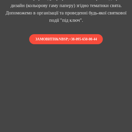
дизайн (кольорову гаму паперу) згідно тематики свята.
Допоможемо в організації та проведенні будь-якої святкової
події "під ключ".
ЗАМОВИТИ&NBSP;+38-095-650-00-44