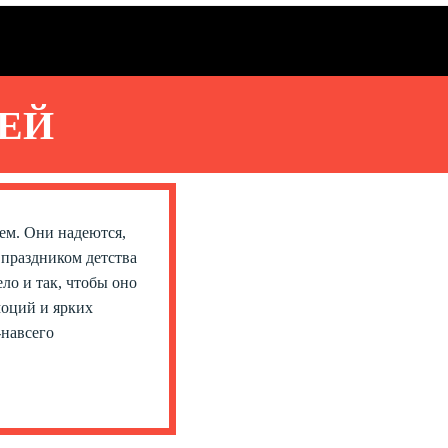
ЕЙ
ем. Они надеются,
 праздником детства
ло и так, чтобы оно
моций и ярких
-навсего