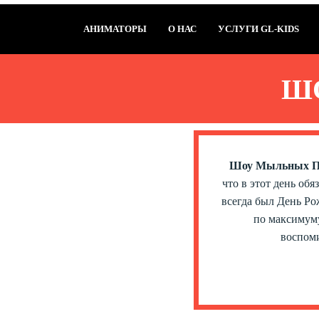
АНИМАТОРЫ
О НАС
УСЛУГИ GL-KIDS
Ш
Шоу Мыльных Пу
что в этот день об
всегда был День Ро
по максимуму
воспоми