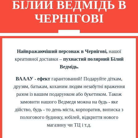
БІЛИЙ ВЕДМІДЬ В
ЧЕРНІГОВІ
Найвражаючіший персонаж в Чернігові,
нашої
креативної доставки –
пухнастий полярний Білий
Ведмідь.
ВАААУ - ефект
гарантований! Подаруйте діткам,
друзям, батькам, коханим людям незабутні враження
разом із вашим подарунком або букетиком. Також
замовити нашого Ведмедя можна на будь - яке
дійство, будь - то день міста, корпоратив, виписка з
пологового будинку, юбілей, відкриття нового
магазину чи ТЦ і т.д.