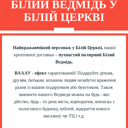
БІЛИЙ ВЕДМІДЬ У
БІЛІЙ ЦЕРКВІ
Найвражаючіший персонаж у Білій Церкві,
нашої
креативної доставки –
пухнастий полярний Білий
Ведмідь.
ВАААУ - ефект
гарантований! Подаруйте діткам,
друзям, батькам, коханим людям незабутні враження
разом із вашим подарунком або букетиком. Також
замовити нашого Ведмедя можна на будь - яке
дійство, будь - то день міста, корпоратив, виписка з
пологового будинку, юбілей, відкриття нового
магазину чи ТЦ і т.д.