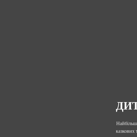
ДИ
Найбільша
казкових 