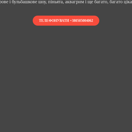
ове і бульбашкове шоу, піньята, аквагрим і ще багато, багато цік
ТЕЛЕФОНУВАТИ +380505004062