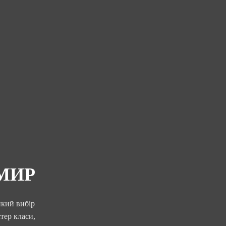
МИР
икий вибір
тер класи,