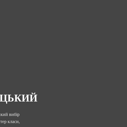
ИЦЬКИЙ
икий вибір
тер класи,