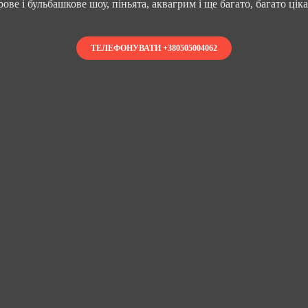
ове і бульбашкове шоу, піньята, аквагрим і ще багато, багато цік
ТЕЛЕФОНУВАТИ +380505004062